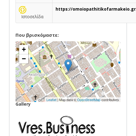
https://omoiopathitikofarmakeio.gr
Ιστοσελίδα
Που βρισκόμαστε:
+
−
Leaflet
| Map data ©
OpenStreetMap
contributors
Gallery