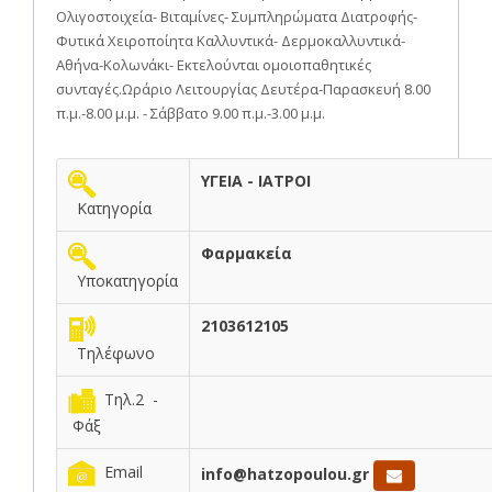
Ολιγοστοιχεία- Βιταμίνες- Συμπληρώματα Διατροφής-
Φυτικά Χειροποίητα Καλλυντικά- Δερμοκαλλυντικά-
Αθήνα-Κολωνάκι- Εκτελούνται ομοιοπαθητικές
συνταγές.Ωράριο Λειτουργίας Δευτέρα-Παρασκευή 8.00
π.μ.-8.00 μ.μ. - Σάββατο 9.00 π.μ.-3.00 μ.μ.
ΥΓΕΙΑ - ΙΑΤΡΟΙ
Κατηγορία
Φαρμακεία
Υποκατηγορία
2103612105
Τηλέφωνο
Τηλ.2 -
Φάξ
Email
info@hatzopoulou.gr