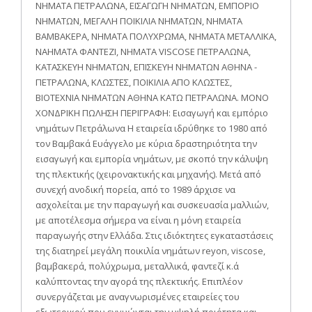
ΝΗΜΑΤΑ ΠΕΤΡΑΛΩΝΑ, ΕΙΣΑΓΩΓΗ ΝΗΜΑΤΩΝ, ΕΜΠΟΡΙΟ
ΝΗΜΑΤΩΝ, ΜΕΓΑΛΗ ΠΟΙΚΙΛΙΑ ΝΗΜΑΤΩΝ, ΝΗΜΑΤΑ
ΒΑΜΒΑΚΕΡΑ, ΝΗΜΑΤΑ ΠΟΛΥΧΡΩΜΑ, ΝΗΜΑΤΑ ΜΕΤΑΛΛΙΚΑ,
ΝΑΗΜΑΤΑ ΦΑΝΤΕΖΙ, ΝΗΜΑΤΑ VISCOSE ΠΕΤΡΑΛΩΝΑ,
ΚΑΤΑΣΚΕΥΗ ΝΗΜΑΤΩΝ, ΕΠΙΣΚΕΥΗ ΝΗΜΑΤΩΝ ΑΘΗΝΑ -
ΠΕΤΡΑΛΩΝΑ, ΚΛΩΣΤΕΣ, ΠΟΙΚΙΛΙΑ ΑΠΟ ΚΛΩΣΤΕΣ,
ΒΙΟΤΕΧΝΙΑ ΝΗΜΑΤΩΝ ΑΘΗΝΑ ΚΑΤΩ ΠΕΤΡΑΛΩΝΑ. ΜΟΝΟ
ΧΟΝΔΡΙΚΗ ΠΩΛΗΣΗ ΠΕΡΙΓΡΑΦΗ: Εισαγωγή και εμπόριο
νημάτων Πετράλωνα Η εταιρεία ιδρύθηκε το 1980 από
τον Βαμβακά Ευάγγελο με κύρια δραστηριότητα την
εισαγωγή και εμπορία νημάτων, με σκοπό την κάλυψη
της πλεκτικής (χειρονακτικής και μηχανής). Μετά από
συνεχή ανοδική πορεία, από το 1989 άρχισε να
ασχολείται με την παραγωγή και συσκευασία μαλλιών,
με αποτέλεσμα σήμερα να είναι η μόνη εταιρεία
παραγωγής στην Ελλάδα. Στις ιδιόκτητες εγκαταστάσεις
της διατηρεί μεγάλη ποικιλία νημάτων reyon, viscose,
βαμβακερά, πολύχρωμα, μεταλλικά, φαντεζί κ.ά
καλύπτοντας την αγορά της πλεκτικής. Επιπλέον
συνεργάζεται με αναγνωρισμένες εταιρείες του
εξωτερικού που εγγυώνται την υψηλή ποιότητα και