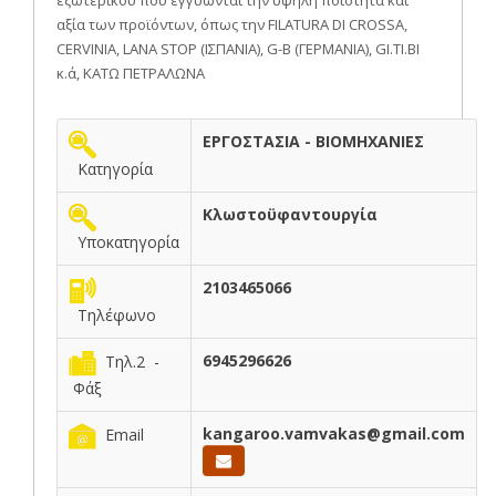
αξία των προϊόντων, όπως την FILATURA DI CROSSA,
CERVINIA, LANA STOP (ΙΣΠΑΝΙΑ), G-B (ΓΕΡΜΑΝΙΑ), GI.TI.BI
κ.ά, ΚΑΤΩ ΠΕΤΡΑΛΩΝΑ
ΕΡΓΟΣΤΑΣΙΑ - ΒΙΟΜΗΧΑΝΙΕΣ
Κατηγορία
Κλωστοϋφαντουργία
Υποκατηγορία
2103465066
Τηλέφωνο
6945296626
Τηλ.2 -
Φάξ
kangaroo.vamvakas@gmail.com
Email