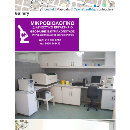
Leaflet
| Map data ©
OpenStreetMap
contributors
Gallery