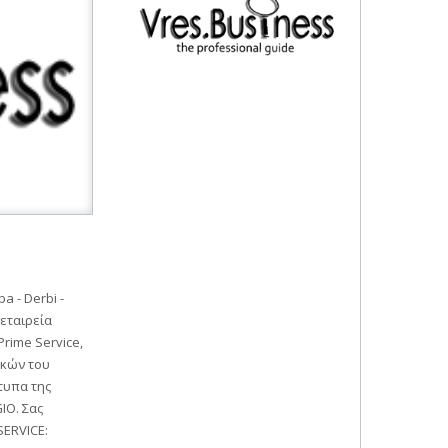
 - Derbi -
 εταιρεία
rime Service,
γκών του
τυπα της
IO. Σας
SERVICE: