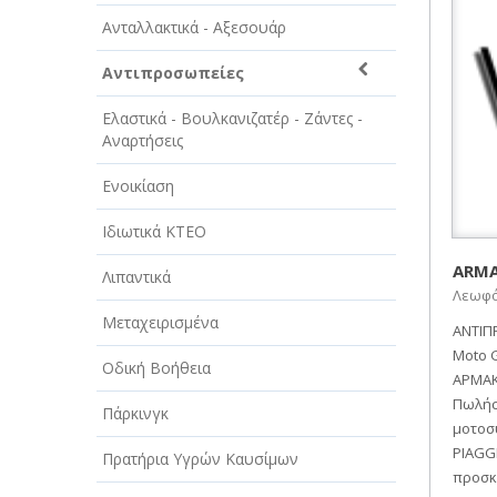
ΑΥΤΟΚΙΝΗΤΑ - ΜΗΧΑΝΕΣ - ΣΚΑΦΗ
Ανταλλακτικά - Αξεσουάρ
ΔΙΑΣΚΕΔΑΣΗ - ΨΥΧΑΓΩΓΙΑ - ΤΕΧΝΕΣ
Αντιπροσωπείες
ΔΙΑΦΗΜΙΣΗ - ΜΜΕ
Ελαστικά - Βουλκανιζατέρ - Ζάντες -
ΕΚΚΛΗΣΙΕΣ - ΦΙΛΑΝΘΡΩΠΙΚΑ
Αναρτήσεις
ΣΩΜΑΤΕΙΑ
Ενοικίαση
ΕΚΠΑΙΔΕΥΣΗ - ΣΧΟΛΕΣ
Ιδιωτικά ΚΤΕΟ
ΕΜΠΟΡΙΟ - ΕΜΠΟΡΙΚΑ ΚΑΤΑΣΤΗΜΑΤΑ
ARMA
Λιπαντικά
Λεωφό
ΕΡΓΟΣΤΑΣΙΑ - ΒΙΟΜΗΧΑΝΙΕΣ
Μεταχειρισμένα
ΑΝΤΙΠΡ
ΞΕΝΟΔΟΧΕΙΑ - ΤΟΥΡΙΣΜΟΣ
Moto G
Οδική Βοήθεια
ΑΡΜΑΚ
ΟΜΟΡΦΙΑ
Πωλήσ
Πάρκινγκ
μοτοσυ
ΠΑΡΟΧΗ ΥΠΗΡΕΣΙΩΝ
PIAGGI
Πρατήρια Υγρών Καυσίμων
προσκ
ΤΕΧΝΙΚΑ - ΚΑΤΑΣΚΕΥΑΣΤΙΚΑ