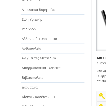
ΑΥΤΟΚΙΝΗΤΑ - ΜΗΧΑΝΕΣ - ΣΚΑΦΗ
Ακουστικά Βαρηκοΐας
ΔΙΑΣΚΕΔΑΣΗ - ΨΥΧΑΓΩΓΙΑ - ΤΕΧΝΕΣ
Είδη Υγιεινής
ΔΙΑΦΗΜΙΣΗ - ΜΜΕ
Pet Shop
ΕΚΚΛΗΣΙΕΣ - ΦΙΛΑΝΘΡΩΠΙΚΑ
ΣΩΜΑΤΕΙΑ
Αλλαντικά-Τυροκομικά
ΕΚΠΑΙΔΕΥΣΗ - ΣΧΟΛΕΣ
Ανθοπωλεία
ΕΜΠΟΡΙΟ - ΕΜΠΟΡΙΚΑ
ARO
Ανιχνευτές Μετάλλων
ΚΑΤΑΣΤΗΜΑΤΑ
Αθηνάς
Απορρυπαντικά - Χαρτικά
ΕΡΓΟΣΤΑΣΙΑ - ΒΙΟΜΗΧΑΝΙΕΣ
Φυτώρι
Γεωργ
Βιβλιοπωλεία
ΞΕΝΟΔΟΧΕΙΑ - ΤΟΥΡΙΣΜΟΣ
απωθητ
Δερμάτινα
ΟΜΟΡΦΙΑ
Δίσκοι - Κασέτες - CD
ΠΑΡΟΧΗ ΥΠΗΡΕΣΙΩΝ