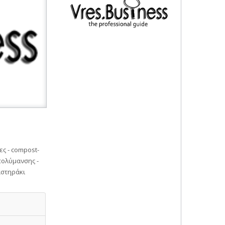
ς - compost-
πολύμανσης -
αστηράκι