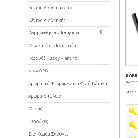
ΑΥΤΟΚΙΝΗΤΑ - ΜΗΧΑΝΕΣ - ΣΚΑΦΗ
Κέντρα Αδυνατίσματος
ΔΙΑΣΚΕΔΑΣΗ - ΨΥΧΑΓΩΓΙΑ - ΤΕΧΝΕΣ
Κέντρα Αισθητικής
ΔΙΑΦΗΜΙΣΗ - ΜΜΕ
Κομμωτήρια - Κουρεία
ΕΚΚΛΗΣΙΕΣ - ΦΙΛΑΝΘΡΩΠΙΚΑ
ΣΩΜΑΤΕΙΑ
Μανικιούρ - Πεντικιούρ
ΕΚΠΑΙΔΕΥΣΗ - ΣΧΟΛΕΣ
Τατουάζ - Body Piercing
ΕΜΠΟΡΙΟ - ΕΜΠΟΡΙΚΑ ΚΑΤΑΣΤΗΜΑΤΑ
ΔΙΑΦΟΡΟΙ
BARB
Αγορακ
ΕΡΓΟΣΤΑΣΙΑ - ΒΙΟΜΗΧΑΝΙΕΣ
Αρωματικά Φαρμακευτικά Φυτά Βότανα
ΚΟΥΡΕ
ΞΕΝΟΔΟΧΕΙΑ - ΤΟΥΡΙΣΜΟΣ
Αρωματοπωλείο
ΟΜΟΡΦΙΑ
Μασάζ
ΠΑΡΟΧΗ ΥΠΗΡΕΣΙΩΝ
Περούκες
ΤΕΧΝΙΚΑ - ΚΑΤΑΣΚΕΥΑΣΤΙΚΑ
Σπα Χαμάμ Σάουνες