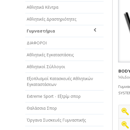
ΑΥΤΟΚΙΝΗΤΑ - ΜΗΧΑΝΕΣ - ΣΚΑΦΗ
Αθλητικά Κέντρα
ΔΙΑΣΚΕΔΑΣΗ - ΨΥΧΑΓΩΓΙΑ - ΤΕΧΝΕΣ
Αθλητικές Δραστηριότητες
ΔΙΑΦΗΜΙΣΗ - ΜΜΕ
Γυμναστήρια
ΕΚΚΛΗΣΙΕΣ - ΦΙΛΑΝΘΡΩΠΙΚΑ
ΣΩΜΑΤΕΙΑ
ΔΙΑΦΟΡΟΙ
ΕΚΠΑΙΔΕΥΣΗ - ΣΧΟΛΕΣ
Αθλητικές Εγκαταστάσεις
ΕΜΠΟΡΙΟ - ΕΜΠΟΡΙΚΑ ΚΑΤΑΣΤΗΜΑΤΑ
Αθλητικοί Σύλλογοι
BODY
Ήλιδος
ΕΡΓΟΣΤΑΣΙΑ - ΒΙΟΜΗΧΑΝΙΕΣ
Εξοπλισμοί Κατασκευές Αθλητικών
Εγκαταστάσεων
Γυμνα
ΞΕΝΟΔΟΧΕΙΑ - ΤΟΥΡΙΣΜΟΣ
SYSTEM
Extreme Sport - Εξτρίμ σπορ
ΟΜΟΡΦΙΑ
Θαλάσσια Σπορ
ΠΑΡΟΧΗ ΥΠΗΡΕΣΙΩΝ
Όργανα Συσκευές Γυμναστικής
ΤΕΧΝΙΚΑ - ΚΑΤΑΣΚΕΥΑΣΤΙΚΑ