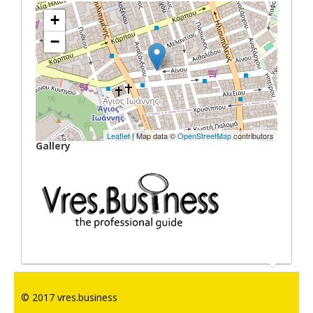
+
−
Leaflet
| Map data ©
OpenStreetMap
contributors
Gallery
© 2017 vres.business