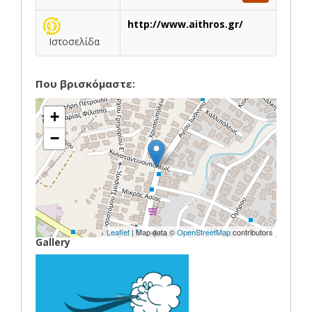
http://www.aithros.gr/
Ιστοσελίδα
Που βρισκόμαστε:
+
−
Leaflet
| Map data ©
OpenStreetMap
contributors
Gallery