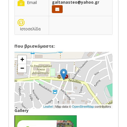
galtanasteo@yahoo.gr
Email
Ιστοσελίδα
Που βρισκόμαστε:
+
−
Leaflet
| Map data ©
OpenStreetMap
contributors
Gallery