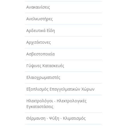
ΑΥΤΟΚΙΝΗΤΑ - ΜΗΧΑΝΕΣ - ΣΚΑΦΗ
Ανακαινίσεις
ΔΙΑΣΚΕΔΑΣΗ - ΨΥΧΑΓΩΓΙΑ - ΤΕΧΝΕΣ
Ανελκυστήρες
ΔΙΑΦΗΜΙΣΗ - ΜΜΕ
Αρδευτικά Είδη
ΕΚΚΛΗΣΙΕΣ - ΦΙΛΑΝΘΡΩΠΙΚΑ
ΣΩΜΑΤΕΙΑ
Αρχιτέκτονες
ΕΚΠΑΙΔΕΥΣΗ - ΣΧΟΛΕΣ
Ασβεστοποιεία
ΕΜΠΟΡΙΟ - ΕΜΠΟΡΙΚΑ ΚΑΤΑΣΤΗΜΑΤΑ
Γύψινες Κατασκευές
ΕΡΓΟΣΤΑΣΙΑ - ΒΙΟΜΗΧΑΝΙΕΣ
Ελαιοχρωματιστές
ΞΕΝΟΔΟΧΕΙΑ - ΤΟΥΡΙΣΜΟΣ
Εξοπλισμός Επαγγελματικών Χώρων
ΟΜΟΡΦΙΑ
Ηλεκτρολόγοι - Ηλεκτρολογικές
Εγκαταστάσεις
ΠΑΡΟΧΗ ΥΠΗΡΕΣΙΩΝ
Θέρμανση - Ψύξη - Κλιματισμός
ΤΕΧΝΙΚΑ - ΚΑΤΑΣΚΕΥΑΣΤΙΚΑ