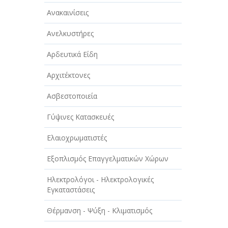
ΑΥΤΟΚΙΝΗΤΑ - ΜΗΧΑΝΕΣ - ΣΚΑΦΗ
Ανακαινίσεις
ΔΙΑΣΚΕΔΑΣΗ - ΨΥΧΑΓΩΓΙΑ - ΤΕΧΝΕΣ
Ανελκυστήρες
ΔΙΑΦΗΜΙΣΗ - ΜΜΕ
Αρδευτικά Είδη
ΕΚΚΛΗΣΙΕΣ - ΦΙΛΑΝΘΡΩΠΙΚΑ
ΣΩΜΑΤΕΙΑ
Αρχιτέκτονες
ΕΚΠΑΙΔΕΥΣΗ - ΣΧΟΛΕΣ
Ασβεστοποιεία
ΕΜΠΟΡΙΟ - ΕΜΠΟΡΙΚΑ ΚΑΤΑΣΤΗΜΑΤΑ
Γύψινες Κατασκευές
ΕΡΓΟΣΤΑΣΙΑ - ΒΙΟΜΗΧΑΝΙΕΣ
Ελαιοχρωματιστές
ΞΕΝΟΔΟΧΕΙΑ - ΤΟΥΡΙΣΜΟΣ
Εξοπλισμός Επαγγελματικών Χώρων
ΟΜΟΡΦΙΑ
Ηλεκτρολόγοι - Ηλεκτρολογικές
Εγκαταστάσεις
ΠΑΡΟΧΗ ΥΠΗΡΕΣΙΩΝ
Θέρμανση - Ψύξη - Κλιματισμός
ΤΕΧΝΙΚΑ - ΚΑΤΑΣΚΕΥΑΣΤΙΚΑ