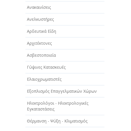
ΑΥΤΟΚΙΝΗΤΑ - ΜΗΧΑΝΕΣ - ΣΚΑΦΗ
Ανακαινίσεις
ΔΙΑΣΚΕΔΑΣΗ - ΨΥΧΑΓΩΓΙΑ - ΤΕΧΝΕΣ
Ανελκυστήρες
ΔΙΑΦΗΜΙΣΗ - ΜΜΕ
Αρδευτικά Είδη
ΕΚΚΛΗΣΙΕΣ - ΦΙΛΑΝΘΡΩΠΙΚΑ
ΣΩΜΑΤΕΙΑ
Αρχιτέκτονες
ΕΚΠΑΙΔΕΥΣΗ - ΣΧΟΛΕΣ
Ασβεστοποιεία
ΕΜΠΟΡΙΟ - ΕΜΠΟΡΙΚΑ ΚΑΤΑΣΤΗΜΑΤΑ
Γύψινες Κατασκευές
ΕΡΓΟΣΤΑΣΙΑ - ΒΙΟΜΗΧΑΝΙΕΣ
Ελαιοχρωματιστές
ΞΕΝΟΔΟΧΕΙΑ - ΤΟΥΡΙΣΜΟΣ
Εξοπλισμός Επαγγελματικών Χώρων
ΟΜΟΡΦΙΑ
Ηλεκτρολόγοι - Ηλεκτρολογικές
Εγκαταστάσεις
ΠΑΡΟΧΗ ΥΠΗΡΕΣΙΩΝ
Θέρμανση - Ψύξη - Κλιματισμός
ΤΕΧΝΙΚΑ - ΚΑΤΑΣΚΕΥΑΣΤΙΚΑ