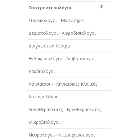
ΑΥΤΟΚΙΝΗΤΑ - ΜΗΧΑΝΕΣ - ΣΚΑΦΗ
Γαστρεντερολόγοι
ΔΙΑΣΚΕΔΑΣΗ - ΨΥΧΑΓΩΓΙΑ - ΤΕΧΝΕΣ
Γυναικολόγοι - Μαιευτήρες
ΔΙΑΦΗΜΙΣΗ - ΜΜΕ
Δερματολόγοι - Αφροδισιολόγοι
ΕΚΚΛΗΣΙΕΣ - ΦΙΛΑΝΘΡΩΠΙΚΑ
ΣΩΜΑΤΕΙΑ
Διαγνωστικά Κέντρα
ΕΚΠΑΙΔΕΥΣΗ - ΣΧΟΛΕΣ
Ενδοκρινολόγοι - Διαβητολόγοι
ΕΜΠΟΡΙΟ - ΕΜΠΟΡΙΚΑ ΚΑΤΑΣΤΗΜΑΤΑ
Καρδιολόγοι
ΕΡΓΟΣΤΑΣΙΑ - ΒΙΟΜΗΧΑΝΙΕΣ
Κτηνίατροι - Κτηνιατρικές Κλινικές
ΞΕΝΟΔΟΧΕΙΑ - ΤΟΥΡΙΣΜΟΣ
Κυτταρολόγοι
ΟΜΟΡΦΙΑ
Λογοθεραπευτές - Εργοθεραπευτές
ΠΑΡΟΧΗ ΥΠΗΡΕΣΙΩΝ
Μικροβιολόγοι
ΤΕΧΝΙΚΑ - ΚΑΤΑΣΚΕΥΑΣΤΙΚΑ
Νευρολόγοι - Νευροχειρούργοι