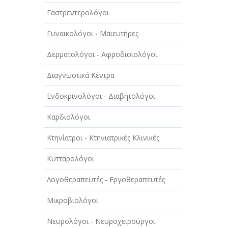
ΑΥΤΟΚΙΝΗΤΑ - ΜΗΧΑΝΕΣ - ΣΚΑΦΗ
Γαστρεντερολόγοι
ΔΙΑΣΚΕΔΑΣΗ - ΨΥΧΑΓΩΓΙΑ - ΤΕΧΝΕΣ
Γυναικολόγοι - Μαιευτήρες
ΔΙΑΦΗΜΙΣΗ - ΜΜΕ
Δερματολόγοι - Αφροδισιολόγοι
ΕΚΚΛΗΣΙΕΣ - ΦΙΛΑΝΘΡΩΠΙΚΑ
ΣΩΜΑΤΕΙΑ
Διαγνωστικά Κέντρα
ΕΚΠΑΙΔΕΥΣΗ - ΣΧΟΛΕΣ
Ενδοκρινολόγοι - Διαβητολόγοι
ΕΜΠΟΡΙΟ - ΕΜΠΟΡΙΚΑ ΚΑΤΑΣΤΗΜΑΤΑ
Καρδιολόγοι
ΕΡΓΟΣΤΑΣΙΑ - ΒΙΟΜΗΧΑΝΙΕΣ
Κτηνίατροι - Κτηνιατρικές Κλινικές
ΞΕΝΟΔΟΧΕΙΑ - ΤΟΥΡΙΣΜΟΣ
Κυτταρολόγοι
ΟΜΟΡΦΙΑ
Λογοθεραπευτές - Εργοθεραπευτές
ΠΑΡΟΧΗ ΥΠΗΡΕΣΙΩΝ
Μικροβιολόγοι
ΤΕΧΝΙΚΑ - ΚΑΤΑΣΚΕΥΑΣΤΙΚΑ
Νευρολόγοι - Νευροχειρούργοι