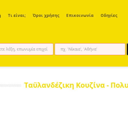
ή
Τι είναι;
Όροι χρήσης
Επικοινωνία
Οδηγίες
Ταϋλανδέζικη Κουζίνα - Πολ