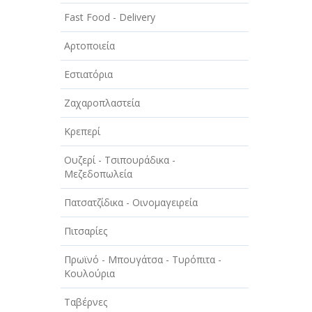
ΑΥΤΟΚΙΝΗΤΑ - ΜΗΧΑΝΕΣ - ΣΚΑΦΗ
Fast Food - Delivery
ΔΙΑΣΚΕΔΑΣΗ - ΨΥΧΑΓΩΓΙΑ - ΤΕΧΝΕΣ
Αρτοποιεία
ΔΙΑΦΗΜΙΣΗ - ΜΜΕ
Εστιατόρια
ΕΚΚΛΗΣΙΕΣ - ΦΙΛΑΝΘΡΩΠΙΚΑ
ΣΩΜΑΤΕΙΑ
Ζαχαροπλαστεία
ΕΚΠΑΙΔΕΥΣΗ - ΣΧΟΛΕΣ
Κρεπερί
ΕΜΠΟΡΙΟ - ΕΜΠΟΡΙΚΑ ΚΑΤΑΣΤΗΜΑΤΑ
Ουζερί - Τσιπουράδικα -
Μεζεδοπωλεία
ΕΡΓΟΣΤΑΣΙΑ - ΒΙΟΜΗΧΑΝΙΕΣ
Πατσατζίδικα - Οινομαγειρεία
ΞΕΝΟΔΟΧΕΙΑ - ΤΟΥΡΙΣΜΟΣ
Πιτσαρίες
ΟΜΟΡΦΙΑ
Πρωϊνό - Μπουγάτσα - Τυρόπιτα -
ΠΑΡΟΧΗ ΥΠΗΡΕΣΙΩΝ
Κουλούρια
ΤΕΧΝΙΚΑ - ΚΑΤΑΣΚΕΥΑΣΤΙΚΑ
Ταβέρνες