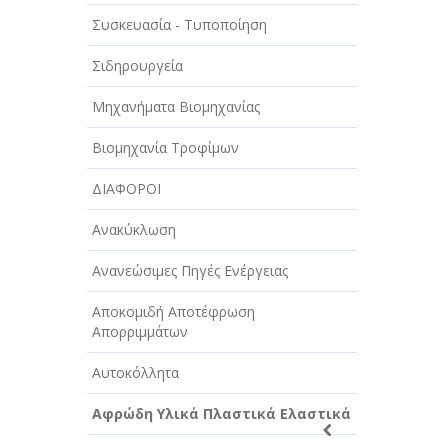
ΑΥΤΟΚΙΝΗΤΑ - ΜΗΧΑΝΕΣ - ΣΚΑΦΗ
Συσκευασία - Τυποποίηση
ΔΙΑΣΚΕΔΑΣΗ - ΨΥΧΑΓΩΓΙΑ - ΤΕΧΝΕΣ
Σιδηρουργεία
ΔΙΑΦΗΜΙΣΗ - ΜΜΕ
Μηχανήματα Βιομηχανίας
ΕΚΚΛΗΣΙΕΣ - ΦΙΛΑΝΘΡΩΠΙΚΑ
ΣΩΜΑΤΕΙΑ
Βιομηχανία Τροφίμων
ΕΚΠΑΙΔΕΥΣΗ - ΣΧΟΛΕΣ
ΔΙΑΦΟΡΟΙ
ΕΜΠΟΡΙΟ - ΕΜΠΟΡΙΚΑ ΚΑΤΑΣΤΗΜΑΤΑ
Ανακύκλωση
ΕΡΓΟΣΤΑΣΙΑ - ΒΙΟΜΗΧΑΝΙΕΣ
Ανανεώσιμες Πηγές Ενέργειας
ΞΕΝΟΔΟΧΕΙΑ - ΤΟΥΡΙΣΜΟΣ
Αποκομιδή Αποτέφρωση
Απορριμμάτων
ΟΜΟΡΦΙΑ
Αυτοκόλλητα
ΠΑΡΟΧΗ ΥΠΗΡΕΣΙΩΝ
Αφρώδη Υλικά Πλαστικά Ελαστικά
ΤΕΧΝΙΚΑ - ΚΑΤΑΣΚΕΥΑΣΤΙΚΑ