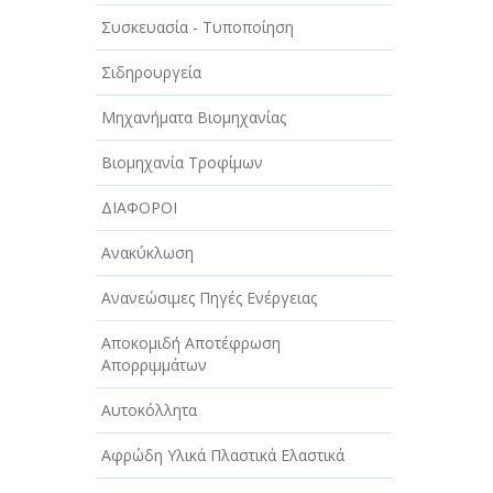
ΑΥΤΟΚΙΝΗΤΑ - ΜΗΧΑΝΕΣ - ΣΚΑΦΗ
Συσκευασία - Τυποποίηση
ΔΙΑΣΚΕΔΑΣΗ - ΨΥΧΑΓΩΓΙΑ - ΤΕΧΝΕΣ
Σιδηρουργεία
ΔΙΑΦΗΜΙΣΗ - ΜΜΕ
Μηχανήματα Βιομηχανίας
ΕΚΚΛΗΣΙΕΣ - ΦΙΛΑΝΘΡΩΠΙΚΑ
ΣΩΜΑΤΕΙΑ
Βιομηχανία Τροφίμων
ΕΚΠΑΙΔΕΥΣΗ - ΣΧΟΛΕΣ
ΔΙΑΦΟΡΟΙ
ΕΜΠΟΡΙΟ - ΕΜΠΟΡΙΚΑ ΚΑΤΑΣΤΗΜΑΤΑ
Ανακύκλωση
ΕΡΓΟΣΤΑΣΙΑ - ΒΙΟΜΗΧΑΝΙΕΣ
Ανανεώσιμες Πηγές Ενέργειας
ΞΕΝΟΔΟΧΕΙΑ - ΤΟΥΡΙΣΜΟΣ
Αποκομιδή Αποτέφρωση
Απορριμμάτων
ΟΜΟΡΦΙΑ
Αυτοκόλλητα
ΠΑΡΟΧΗ ΥΠΗΡΕΣΙΩΝ
Αφρώδη Υλικά Πλαστικά Ελαστικά
ΤΕΧΝΙΚΑ - ΚΑΤΑΣΚΕΥΑΣΤΙΚΑ