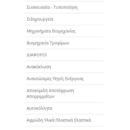
ΑΥΤΟΚΙΝΗΤΑ - ΜΗΧΑΝΕΣ - ΣΚΑΦΗ
Συσκευασία - Τυποποίηση
ΔΙΑΣΚΕΔΑΣΗ - ΨΥΧΑΓΩΓΙΑ - ΤΕΧΝΕΣ
Σιδηρουργεία
ΔΙΑΦΗΜΙΣΗ - ΜΜΕ
Μηχανήματα Βιομηχανίας
ΕΚΚΛΗΣΙΕΣ - ΦΙΛΑΝΘΡΩΠΙΚΑ
ΣΩΜΑΤΕΙΑ
Βιομηχανία Τροφίμων
ΕΚΠΑΙΔΕΥΣΗ - ΣΧΟΛΕΣ
ΔΙΑΦΟΡΟΙ
ΕΜΠΟΡΙΟ - ΕΜΠΟΡΙΚΑ ΚΑΤΑΣΤΗΜΑΤΑ
Ανακύκλωση
ΕΡΓΟΣΤΑΣΙΑ - ΒΙΟΜΗΧΑΝΙΕΣ
Ανανεώσιμες Πηγές Ενέργειας
ΞΕΝΟΔΟΧΕΙΑ - ΤΟΥΡΙΣΜΟΣ
Αποκομιδή Αποτέφρωση
Απορριμμάτων
ΟΜΟΡΦΙΑ
Αυτοκόλλητα
ΠΑΡΟΧΗ ΥΠΗΡΕΣΙΩΝ
Αφρώδη Υλικά Πλαστικά Ελαστικά
ΤΕΧΝΙΚΑ - ΚΑΤΑΣΚΕΥΑΣΤΙΚΑ