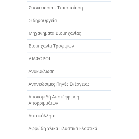
ΑΥΤΟΚΙΝΗΤΑ - ΜΗΧΑΝΕΣ - ΣΚΑΦΗ
Συσκευασία - Τυποποίηση
ΔΙΑΣΚΕΔΑΣΗ - ΨΥΧΑΓΩΓΙΑ - ΤΕΧΝΕΣ
Σιδηρουργεία
ΔΙΑΦΗΜΙΣΗ - ΜΜΕ
Μηχανήματα Βιομηχανίας
ΕΚΚΛΗΣΙΕΣ - ΦΙΛΑΝΘΡΩΠΙΚΑ
ΣΩΜΑΤΕΙΑ
Βιομηχανία Τροφίμων
ΕΚΠΑΙΔΕΥΣΗ - ΣΧΟΛΕΣ
ΔΙΑΦΟΡΟΙ
ΕΜΠΟΡΙΟ - ΕΜΠΟΡΙΚΑ ΚΑΤΑΣΤΗΜΑΤΑ
Ανακύκλωση
ΕΡΓΟΣΤΑΣΙΑ - ΒΙΟΜΗΧΑΝΙΕΣ
Ανανεώσιμες Πηγές Ενέργειας
ΞΕΝΟΔΟΧΕΙΑ - ΤΟΥΡΙΣΜΟΣ
Αποκομιδή Αποτέφρωση
Απορριμμάτων
ΟΜΟΡΦΙΑ
Αυτοκόλλητα
ΠΑΡΟΧΗ ΥΠΗΡΕΣΙΩΝ
Αφρώδη Υλικά Πλαστικά Ελαστικά
ΤΕΧΝΙΚΑ - ΚΑΤΑΣΚΕΥΑΣΤΙΚΑ