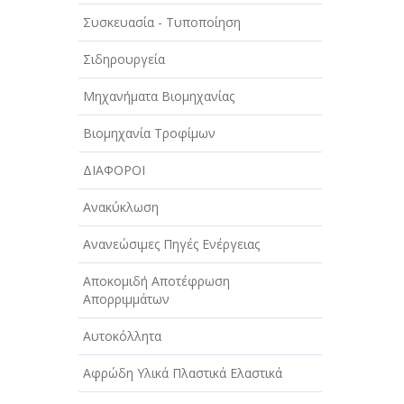
ΑΥΤΟΚΙΝΗΤΑ - ΜΗΧΑΝΕΣ - ΣΚΑΦΗ
Συσκευασία - Τυποποίηση
ΔΙΑΣΚΕΔΑΣΗ - ΨΥΧΑΓΩΓΙΑ - ΤΕΧΝΕΣ
Σιδηρουργεία
ΔΙΑΦΗΜΙΣΗ - ΜΜΕ
Μηχανήματα Βιομηχανίας
ΕΚΚΛΗΣΙΕΣ - ΦΙΛΑΝΘΡΩΠΙΚΑ
ΣΩΜΑΤΕΙΑ
Βιομηχανία Τροφίμων
ΕΚΠΑΙΔΕΥΣΗ - ΣΧΟΛΕΣ
ΔΙΑΦΟΡΟΙ
ΕΜΠΟΡΙΟ - ΕΜΠΟΡΙΚΑ ΚΑΤΑΣΤΗΜΑΤΑ
Ανακύκλωση
ΕΡΓΟΣΤΑΣΙΑ - ΒΙΟΜΗΧΑΝΙΕΣ
Ανανεώσιμες Πηγές Ενέργειας
ΞΕΝΟΔΟΧΕΙΑ - ΤΟΥΡΙΣΜΟΣ
Αποκομιδή Αποτέφρωση
Απορριμμάτων
ΟΜΟΡΦΙΑ
Αυτοκόλλητα
ΠΑΡΟΧΗ ΥΠΗΡΕΣΙΩΝ
Αφρώδη Υλικά Πλαστικά Ελαστικά
ΤΕΧΝΙΚΑ - ΚΑΤΑΣΚΕΥΑΣΤΙΚΑ