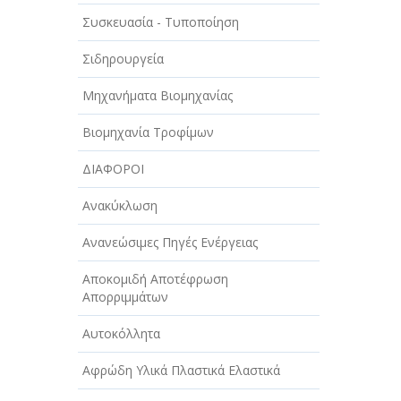
ΑΥΤΟΚΙΝΗΤΑ - ΜΗΧΑΝΕΣ - ΣΚΑΦΗ
Συσκευασία - Τυποποίηση
ΔΙΑΣΚΕΔΑΣΗ - ΨΥΧΑΓΩΓΙΑ - ΤΕΧΝΕΣ
Σιδηρουργεία
ΔΙΑΦΗΜΙΣΗ - ΜΜΕ
Μηχανήματα Βιομηχανίας
ΕΚΚΛΗΣΙΕΣ - ΦΙΛΑΝΘΡΩΠΙΚΑ
ΣΩΜΑΤΕΙΑ
Βιομηχανία Τροφίμων
ΕΚΠΑΙΔΕΥΣΗ - ΣΧΟΛΕΣ
ΔΙΑΦΟΡΟΙ
ΕΜΠΟΡΙΟ - ΕΜΠΟΡΙΚΑ ΚΑΤΑΣΤΗΜΑΤΑ
Ανακύκλωση
ΕΡΓΟΣΤΑΣΙΑ - ΒΙΟΜΗΧΑΝΙΕΣ
Ανανεώσιμες Πηγές Ενέργειας
ΞΕΝΟΔΟΧΕΙΑ - ΤΟΥΡΙΣΜΟΣ
Αποκομιδή Αποτέφρωση
Απορριμμάτων
ΟΜΟΡΦΙΑ
Αυτοκόλλητα
ΠΑΡΟΧΗ ΥΠΗΡΕΣΙΩΝ
Αφρώδη Υλικά Πλαστικά Ελαστικά
ΤΕΧΝΙΚΑ - ΚΑΤΑΣΚΕΥΑΣΤΙΚΑ