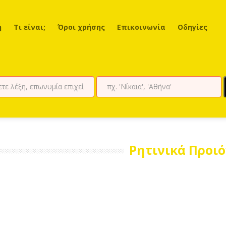
ή
Τι είναι;
Όροι χρήσης
Επικοινωνία
Οδηγίες
Ρητινικά Προι