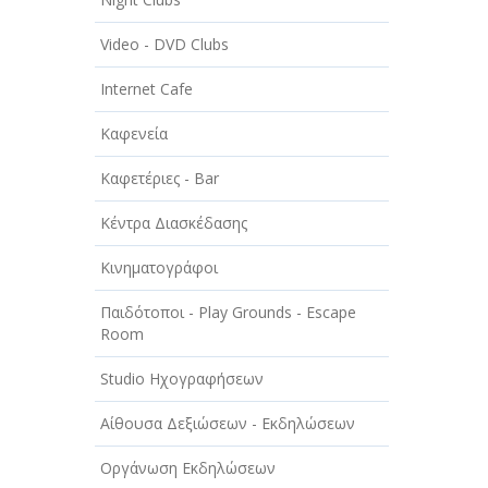
ΑΥΤΟΚΙΝΗΤΑ - ΜΗΧΑΝΕΣ - ΣΚΑΦΗ
Video - DVD Clubs
ΔΙΑΣΚΕΔΑΣΗ - ΨΥΧΑΓΩΓΙΑ - ΤΕΧΝΕΣ
Internet Cafe
ΔΙΑΦΗΜΙΣΗ - ΜΜΕ
Καφενεία
ΕΚΚΛΗΣΙΕΣ - ΦΙΛΑΝΘΡΩΠΙΚΑ
ΣΩΜΑΤΕΙΑ
Καφετέριες - Bar
ΕΚΠΑΙΔΕΥΣΗ - ΣΧΟΛΕΣ
Κέντρα Διασκέδασης
ΕΜΠΟΡΙΟ - ΕΜΠΟΡΙΚΑ ΚΑΤΑΣΤΗΜΑΤΑ
Κινηματογράφοι
ΕΡΓΟΣΤΑΣΙΑ - ΒΙΟΜΗΧΑΝΙΕΣ
Παιδότοποι - Play Grounds - Escape
Room
ΞΕΝΟΔΟΧΕΙΑ - ΤΟΥΡΙΣΜΟΣ
Studio Ηχογραφήσεων
ΟΜΟΡΦΙΑ
Αίθουσα Δεξιώσεων - Εκδηλώσεων
ΠΑΡΟΧΗ ΥΠΗΡΕΣΙΩΝ
Οργάνωση Εκδηλώσεων
ΤΕΧΝΙΚΑ - ΚΑΤΑΣΚΕΥΑΣΤΙΚΑ