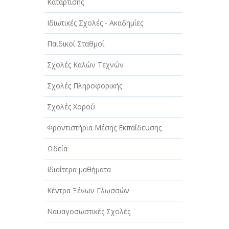
ΑΥΤΟΚΙΝΗΤΑ - ΜΗΧΑΝΕΣ - ΣΚΑΦΗ
Κατάρτισης
ΔΙΑΣΚΕΔΑΣΗ - ΨΥΧΑΓΩΓΙΑ - ΤΕΧΝΕΣ
Ιδιωτικές Σχολές - Ακαδημίες
ΔΙΑΦΗΜΙΣΗ - ΜΜΕ
Παιδικοί Σταθμοί
ΕΚΚΛΗΣΙΕΣ - ΦΙΛΑΝΘΡΩΠΙΚΑ
Σχολές Καλών Τεχνών
ΣΩΜΑΤΕΙΑ
Σχολές Πληροφορικής
ΕΚΠΑΙΔΕΥΣΗ - ΣΧΟΛΕΣ
Σχολές Χορού
ΕΜΠΟΡΙΟ - ΕΜΠΟΡΙΚΑ ΚΑΤΑΣΤΗΜΑΤΑ
Φροντιστήρια Μέσης Εκπαίδευσης
ΕΡΓΟΣΤΑΣΙΑ - ΒΙΟΜΗΧΑΝΙΕΣ
Ωδεία
ΞΕΝΟΔΟΧΕΙΑ - ΤΟΥΡΙΣΜΟΣ
Ιδιαίτερα μαθήματα
ΟΜΟΡΦΙΑ
Κέντρα Ξένων Γλωσσών
ΠΑΡΟΧΗ ΥΠΗΡΕΣΙΩΝ
Ναυαγοσωστικές Σχολές
ΤΕΧΝΙΚΑ - ΚΑΤΑΣΚΕΥΑΣΤΙΚΑ