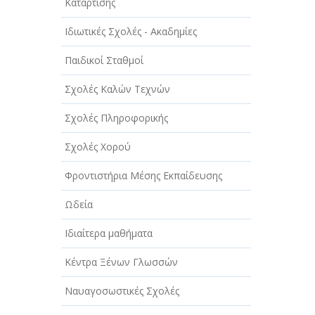
ΑΥΤΟΚΙΝΗΤΑ - ΜΗΧΑΝΕΣ - ΣΚΑΦΗ
Κατάρτισης
ΔΙΑΣΚΕΔΑΣΗ - ΨΥΧΑΓΩΓΙΑ - ΤΕΧΝΕΣ
Ιδιωτικές Σχολές - Ακαδημίες
ΔΙΑΦΗΜΙΣΗ - ΜΜΕ
Παιδικοί Σταθμοί
ΕΚΚΛΗΣΙΕΣ - ΦΙΛΑΝΘΡΩΠΙΚΑ
Σχολές Καλών Τεχνών
ΣΩΜΑΤΕΙΑ
Σχολές Πληροφορικής
ΕΚΠΑΙΔΕΥΣΗ - ΣΧΟΛΕΣ
Σχολές Χορού
ΕΜΠΟΡΙΟ - ΕΜΠΟΡΙΚΑ ΚΑΤΑΣΤΗΜΑΤΑ
Φροντιστήρια Μέσης Εκπαίδευσης
ΕΡΓΟΣΤΑΣΙΑ - ΒΙΟΜΗΧΑΝΙΕΣ
Ωδεία
ΞΕΝΟΔΟΧΕΙΑ - ΤΟΥΡΙΣΜΟΣ
Ιδιαίτερα μαθήματα
ΟΜΟΡΦΙΑ
Κέντρα Ξένων Γλωσσών
ΠΑΡΟΧΗ ΥΠΗΡΕΣΙΩΝ
Ναυαγοσωστικές Σχολές
ΤΕΧΝΙΚΑ - ΚΑΤΑΣΚΕΥΑΣΤΙΚΑ