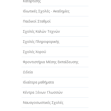
ΑΥΤΟΚΙΝΗΤΑ - ΜΗΧΑΝΕΣ - ΣΚΑΦΗ
Κατάρτισης
ΔΙΑΣΚΕΔΑΣΗ - ΨΥΧΑΓΩΓΙΑ - ΤΕΧΝΕΣ
Ιδιωτικές Σχολές - Ακαδημίες
ΔΙΑΦΗΜΙΣΗ - ΜΜΕ
Παιδικοί Σταθμοί
ΕΚΚΛΗΣΙΕΣ - ΦΙΛΑΝΘΡΩΠΙΚΑ
Σχολές Καλών Τεχνών
ΣΩΜΑΤΕΙΑ
Σχολές Πληροφορικής
ΕΚΠΑΙΔΕΥΣΗ - ΣΧΟΛΕΣ
Σχολές Χορού
ΕΜΠΟΡΙΟ - ΕΜΠΟΡΙΚΑ ΚΑΤΑΣΤΗΜΑΤΑ
Φροντιστήρια Μέσης Εκπαίδευσης
ΕΡΓΟΣΤΑΣΙΑ - ΒΙΟΜΗΧΑΝΙΕΣ
Ωδεία
ΞΕΝΟΔΟΧΕΙΑ - ΤΟΥΡΙΣΜΟΣ
Ιδιαίτερα μαθήματα
ΟΜΟΡΦΙΑ
Κέντρα Ξένων Γλωσσών
ΠΑΡΟΧΗ ΥΠΗΡΕΣΙΩΝ
Ναυαγοσωστικές Σχολές
ΤΕΧΝΙΚΑ - ΚΑΤΑΣΚΕΥΑΣΤΙΚΑ