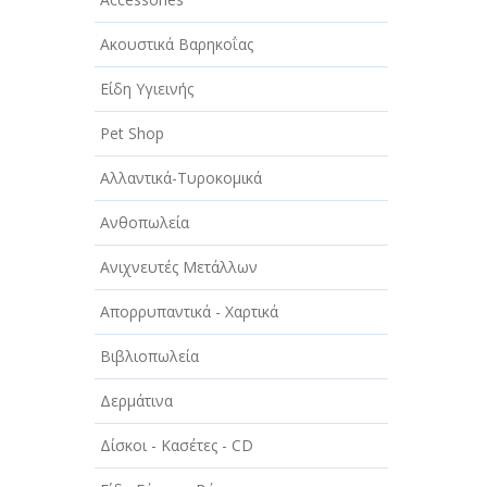
ΑΥΤΟΚΙΝΗΤΑ - ΜΗΧΑΝΕΣ - ΣΚΑΦΗ
Ακουστικά Βαρηκοΐας
ΔΙΑΣΚΕΔΑΣΗ - ΨΥΧΑΓΩΓΙΑ - ΤΕΧΝΕΣ
Είδη Υγιεινής
ΔΙΑΦΗΜΙΣΗ - ΜΜΕ
Pet Shop
ΕΚΚΛΗΣΙΕΣ - ΦΙΛΑΝΘΡΩΠΙΚΑ
ΣΩΜΑΤΕΙΑ
Αλλαντικά-Τυροκομικά
ΕΚΠΑΙΔΕΥΣΗ - ΣΧΟΛΕΣ
Ανθοπωλεία
ΕΜΠΟΡΙΟ - ΕΜΠΟΡΙΚΑ
Ανιχνευτές Μετάλλων
ΚΑΤΑΣΤΗΜΑΤΑ
Απορρυπαντικά - Χαρτικά
ΕΡΓΟΣΤΑΣΙΑ - ΒΙΟΜΗΧΑΝΙΕΣ
Βιβλιοπωλεία
ΞΕΝΟΔΟΧΕΙΑ - ΤΟΥΡΙΣΜΟΣ
Δερμάτινα
ΟΜΟΡΦΙΑ
Δίσκοι - Κασέτες - CD
ΠΑΡΟΧΗ ΥΠΗΡΕΣΙΩΝ