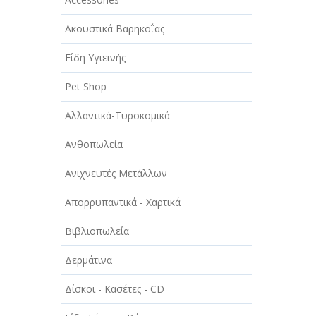
ΑΥΤΟΚΙΝΗΤΑ - ΜΗΧΑΝΕΣ - ΣΚΑΦΗ
Ακουστικά Βαρηκοΐας
ΔΙΑΣΚΕΔΑΣΗ - ΨΥΧΑΓΩΓΙΑ - ΤΕΧΝΕΣ
Είδη Υγιεινής
ΔΙΑΦΗΜΙΣΗ - ΜΜΕ
Pet Shop
ΕΚΚΛΗΣΙΕΣ - ΦΙΛΑΝΘΡΩΠΙΚΑ
ΣΩΜΑΤΕΙΑ
Αλλαντικά-Τυροκομικά
ΕΚΠΑΙΔΕΥΣΗ - ΣΧΟΛΕΣ
Ανθοπωλεία
ΕΜΠΟΡΙΟ - ΕΜΠΟΡΙΚΑ
Ανιχνευτές Μετάλλων
ΚΑΤΑΣΤΗΜΑΤΑ
Απορρυπαντικά - Χαρτικά
ΕΡΓΟΣΤΑΣΙΑ - ΒΙΟΜΗΧΑΝΙΕΣ
Βιβλιοπωλεία
ΞΕΝΟΔΟΧΕΙΑ - ΤΟΥΡΙΣΜΟΣ
Δερμάτινα
ΟΜΟΡΦΙΑ
Δίσκοι - Κασέτες - CD
ΠΑΡΟΧΗ ΥΠΗΡΕΣΙΩΝ