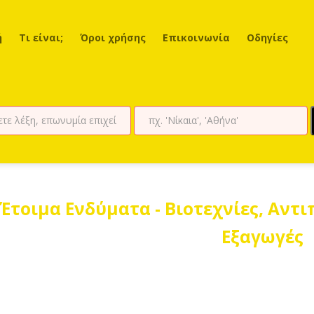
ή
Τι είναι;
Όροι χρήσης
Επικοινωνία
Οδηγίες
Έτοιμα Ενδύματα - Βιοτεχνίες, Αντι
Εξαγωγές