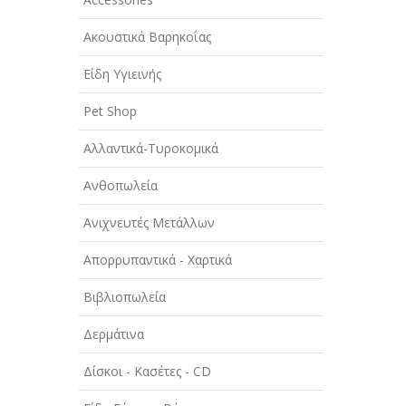
ΑΥΤΟΚΙΝΗΤΑ - ΜΗΧΑΝΕΣ - ΣΚΑΦΗ
Ακουστικά Βαρηκοΐας
ΔΙΑΣΚΕΔΑΣΗ - ΨΥΧΑΓΩΓΙΑ - ΤΕΧΝΕΣ
Είδη Υγιεινής
ΔΙΑΦΗΜΙΣΗ - ΜΜΕ
Pet Shop
ΕΚΚΛΗΣΙΕΣ - ΦΙΛΑΝΘΡΩΠΙΚΑ
ΣΩΜΑΤΕΙΑ
Αλλαντικά-Τυροκομικά
ΕΚΠΑΙΔΕΥΣΗ - ΣΧΟΛΕΣ
Ανθοπωλεία
ΕΜΠΟΡΙΟ - ΕΜΠΟΡΙΚΑ
Ανιχνευτές Μετάλλων
ΚΑΤΑΣΤΗΜΑΤΑ
Απορρυπαντικά - Χαρτικά
ΕΡΓΟΣΤΑΣΙΑ - ΒΙΟΜΗΧΑΝΙΕΣ
Βιβλιοπωλεία
ΞΕΝΟΔΟΧΕΙΑ - ΤΟΥΡΙΣΜΟΣ
Δερμάτινα
ΟΜΟΡΦΙΑ
Δίσκοι - Κασέτες - CD
ΠΑΡΟΧΗ ΥΠΗΡΕΣΙΩΝ