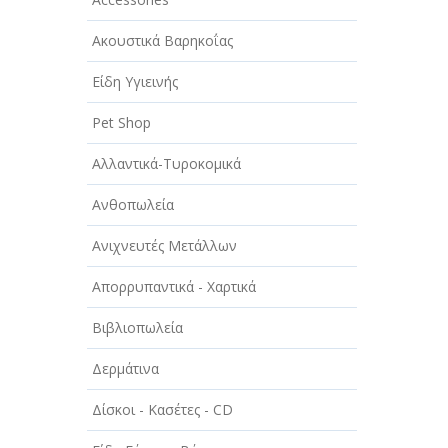
ΑΥΤΟΚΙΝΗΤΑ - ΜΗΧΑΝΕΣ - ΣΚΑΦΗ
Ακουστικά Βαρηκοΐας
ΔΙΑΣΚΕΔΑΣΗ - ΨΥΧΑΓΩΓΙΑ - ΤΕΧΝΕΣ
Είδη Υγιεινής
ΔΙΑΦΗΜΙΣΗ - ΜΜΕ
Pet Shop
ΕΚΚΛΗΣΙΕΣ - ΦΙΛΑΝΘΡΩΠΙΚΑ
ΣΩΜΑΤΕΙΑ
Αλλαντικά-Τυροκομικά
ΕΚΠΑΙΔΕΥΣΗ - ΣΧΟΛΕΣ
Ανθοπωλεία
ΕΜΠΟΡΙΟ - ΕΜΠΟΡΙΚΑ
Ανιχνευτές Μετάλλων
ΚΑΤΑΣΤΗΜΑΤΑ
Απορρυπαντικά - Χαρτικά
ΕΡΓΟΣΤΑΣΙΑ - ΒΙΟΜΗΧΑΝΙΕΣ
Βιβλιοπωλεία
ΞΕΝΟΔΟΧΕΙΑ - ΤΟΥΡΙΣΜΟΣ
Δερμάτινα
ΟΜΟΡΦΙΑ
Δίσκοι - Κασέτες - CD
ΠΑΡΟΧΗ ΥΠΗΡΕΣΙΩΝ