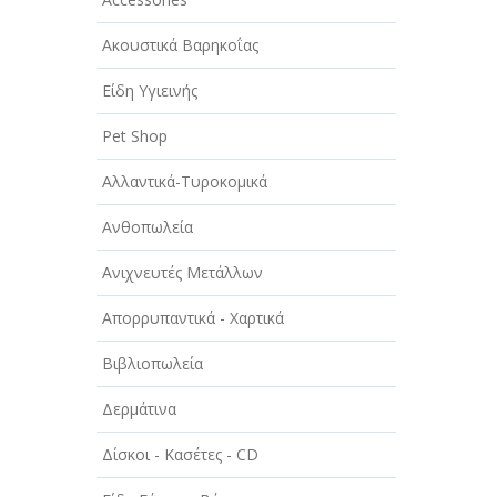
ΑΥΤΟΚΙΝΗΤΑ - ΜΗΧΑΝΕΣ - ΣΚΑΦΗ
Ακουστικά Βαρηκοΐας
ΔΙΑΣΚΕΔΑΣΗ - ΨΥΧΑΓΩΓΙΑ - ΤΕΧΝΕΣ
Είδη Υγιεινής
ΔΙΑΦΗΜΙΣΗ - ΜΜΕ
Pet Shop
ΕΚΚΛΗΣΙΕΣ - ΦΙΛΑΝΘΡΩΠΙΚΑ
ΣΩΜΑΤΕΙΑ
Αλλαντικά-Τυροκομικά
ΕΚΠΑΙΔΕΥΣΗ - ΣΧΟΛΕΣ
Ανθοπωλεία
ΕΜΠΟΡΙΟ - ΕΜΠΟΡΙΚΑ
Ανιχνευτές Μετάλλων
ΚΑΤΑΣΤΗΜΑΤΑ
Απορρυπαντικά - Χαρτικά
ΕΡΓΟΣΤΑΣΙΑ - ΒΙΟΜΗΧΑΝΙΕΣ
Βιβλιοπωλεία
ΞΕΝΟΔΟΧΕΙΑ - ΤΟΥΡΙΣΜΟΣ
Δερμάτινα
ΟΜΟΡΦΙΑ
Δίσκοι - Κασέτες - CD
ΠΑΡΟΧΗ ΥΠΗΡΕΣΙΩΝ