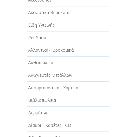
ΑΥΤΟΚΙΝΗΤΑ - ΜΗΧΑΝΕΣ - ΣΚΑΦΗ
Ακουστικά Βαρηκοΐας
ΔΙΑΣΚΕΔΑΣΗ - ΨΥΧΑΓΩΓΙΑ - ΤΕΧΝΕΣ
Είδη Υγιεινής
ΔΙΑΦΗΜΙΣΗ - ΜΜΕ
Pet Shop
ΕΚΚΛΗΣΙΕΣ - ΦΙΛΑΝΘΡΩΠΙΚΑ
ΣΩΜΑΤΕΙΑ
Αλλαντικά-Τυροκομικά
ΕΚΠΑΙΔΕΥΣΗ - ΣΧΟΛΕΣ
Ανθοπωλεία
ΕΜΠΟΡΙΟ - ΕΜΠΟΡΙΚΑ
Ανιχνευτές Μετάλλων
ΚΑΤΑΣΤΗΜΑΤΑ
Απορρυπαντικά - Χαρτικά
ΕΡΓΟΣΤΑΣΙΑ - ΒΙΟΜΗΧΑΝΙΕΣ
Βιβλιοπωλεία
ΞΕΝΟΔΟΧΕΙΑ - ΤΟΥΡΙΣΜΟΣ
Δερμάτινα
ΟΜΟΡΦΙΑ
Δίσκοι - Κασέτες - CD
ΠΑΡΟΧΗ ΥΠΗΡΕΣΙΩΝ