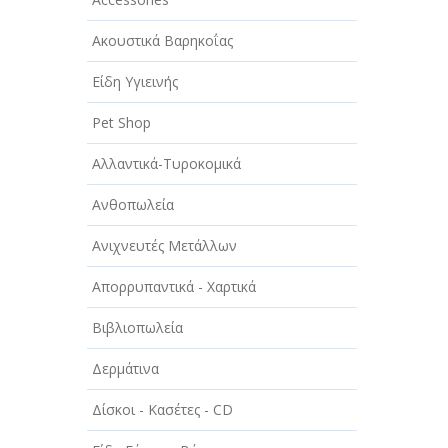
ΑΥΤΟΚΙΝΗΤΑ - ΜΗΧΑΝΕΣ - ΣΚΑΦΗ
Ακουστικά Βαρηκοΐας
ΔΙΑΣΚΕΔΑΣΗ - ΨΥΧΑΓΩΓΙΑ - ΤΕΧΝΕΣ
Είδη Υγιεινής
ΔΙΑΦΗΜΙΣΗ - ΜΜΕ
Pet Shop
ΕΚΚΛΗΣΙΕΣ - ΦΙΛΑΝΘΡΩΠΙΚΑ
ΣΩΜΑΤΕΙΑ
Αλλαντικά-Τυροκομικά
ΕΚΠΑΙΔΕΥΣΗ - ΣΧΟΛΕΣ
Ανθοπωλεία
ΕΜΠΟΡΙΟ - ΕΜΠΟΡΙΚΑ
Ανιχνευτές Μετάλλων
ΚΑΤΑΣΤΗΜΑΤΑ
Απορρυπαντικά - Χαρτικά
ΕΡΓΟΣΤΑΣΙΑ - ΒΙΟΜΗΧΑΝΙΕΣ
Βιβλιοπωλεία
ΞΕΝΟΔΟΧΕΙΑ - ΤΟΥΡΙΣΜΟΣ
Δερμάτινα
ΟΜΟΡΦΙΑ
Δίσκοι - Κασέτες - CD
ΠΑΡΟΧΗ ΥΠΗΡΕΣΙΩΝ