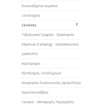
ΑΥΤΟΚΙΝΗΤΑ - ΜΗΧΑΝΕΣ - ΣΚΑΦΗ
Ενοικιαζόμενα Δωμάτια
ΔΙΑΣΚΕΔΑΣΗ - ΨΥΧΑΓΩΓΙΑ - ΤΕΧΝΕΣ
Ξενοδοχεία
ΔΙΑΦΗΜΙΣΗ - ΜΜΕ
Ξενώνες
ΕΚΚΛΗΣΙΕΣ - ΦΙΛΑΝΘΡΩΠΙΚΑ
ΣΩΜΑΤΕΙΑ
Ταξιδιωτικά Γραφεία - Πρακτορεία
ΕΚΠΑΙΔΕΥΣΗ - ΣΧΟΛΕΣ
Κάμπινγκ (Camping) - Κατασκηνώσεις
ΕΜΠΟΡΙΟ - ΕΜΠΟΡΙΚΑ ΚΑΤΑΣΤΗΜΑΤΑ
ΔΙΑΦΟΡΟΙ
ΕΡΓΟΣΤΑΣΙΑ - ΒΙΟΜΗΧΑΝΙΕΣ
Αεροδρόμια
ΞΕΝΟΔΟΧΕΙΑ - ΤΟΥΡΙΣΜΟΣ
Εξοπλισμός Ξενοδοχείων
ΟΜΟΡΦΙΑ
Λεωφορεία Συγκοινωνίες Δρομολόγια
ΠΑΡΟΧΗ ΥΠΗΡΕΣΙΩΝ
Νεροτσουλήθρες
ΤΕΧΝΙΚΑ - ΚΑΤΑΣΚΕΥΑΣΤΙΚΑ
Ξεναγοί - Μεταφορές Περιηγήσεις