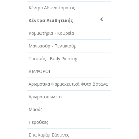
ΑΥΤΟΚΙΝΗΤΑ - ΜΗΧΑΝΕΣ - ΣΚΑΦΗ
Κέντρα Αδυνατίσματος
ΔΙΑΣΚΕΔΑΣΗ - ΨΥΧΑΓΩΓΙΑ - ΤΕΧΝΕΣ
Κέντρα Αισθητικής
ΔΙΑΦΗΜΙΣΗ - ΜΜΕ
Κομμωτήρια - Κουρεία
ΕΚΚΛΗΣΙΕΣ - ΦΙΛΑΝΘΡΩΠΙΚΑ
ΣΩΜΑΤΕΙΑ
Μανικιούρ - Πεντικιούρ
ΕΚΠΑΙΔΕΥΣΗ - ΣΧΟΛΕΣ
Τατουάζ - Body Piercing
ΕΜΠΟΡΙΟ - ΕΜΠΟΡΙΚΑ ΚΑΤΑΣΤΗΜΑΤΑ
ΔΙΑΦΟΡΟΙ
ΕΡΓΟΣΤΑΣΙΑ - ΒΙΟΜΗΧΑΝΙΕΣ
Αρωματικά Φαρμακευτικά Φυτά Βότανα
ΞΕΝΟΔΟΧΕΙΑ - ΤΟΥΡΙΣΜΟΣ
Αρωματοπωλείο
ΟΜΟΡΦΙΑ
Μασάζ
ΠΑΡΟΧΗ ΥΠΗΡΕΣΙΩΝ
Περούκες
ΤΕΧΝΙΚΑ - ΚΑΤΑΣΚΕΥΑΣΤΙΚΑ
Σπα Χαμάμ Σάουνες