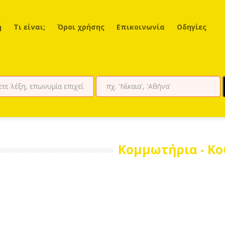
ή
Τι είναι;
Όροι χρήσης
Επικοινωνία
Οδηγίες
Κομμωτήρια - Κο