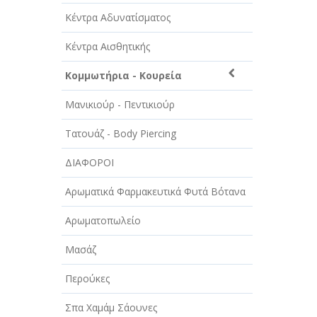
ΑΥΤΟΚΙΝΗΤΑ - ΜΗΧΑΝΕΣ - ΣΚΑΦΗ
Κέντρα Αδυνατίσματος
ΔΙΑΣΚΕΔΑΣΗ - ΨΥΧΑΓΩΓΙΑ - ΤΕΧΝΕΣ
Κέντρα Αισθητικής
ΔΙΑΦΗΜΙΣΗ - ΜΜΕ
Κομμωτήρια - Κουρεία
ΕΚΚΛΗΣΙΕΣ - ΦΙΛΑΝΘΡΩΠΙΚΑ
ΣΩΜΑΤΕΙΑ
Μανικιούρ - Πεντικιούρ
ΕΚΠΑΙΔΕΥΣΗ - ΣΧΟΛΕΣ
Τατουάζ - Body Piercing
ΕΜΠΟΡΙΟ - ΕΜΠΟΡΙΚΑ ΚΑΤΑΣΤΗΜΑΤΑ
ΔΙΑΦΟΡΟΙ
ΕΡΓΟΣΤΑΣΙΑ - ΒΙΟΜΗΧΑΝΙΕΣ
Αρωματικά Φαρμακευτικά Φυτά Βότανα
ΞΕΝΟΔΟΧΕΙΑ - ΤΟΥΡΙΣΜΟΣ
Αρωματοπωλείο
ΟΜΟΡΦΙΑ
Μασάζ
ΠΑΡΟΧΗ ΥΠΗΡΕΣΙΩΝ
Περούκες
ΤΕΧΝΙΚΑ - ΚΑΤΑΣΚΕΥΑΣΤΙΚΑ
Σπα Χαμάμ Σάουνες