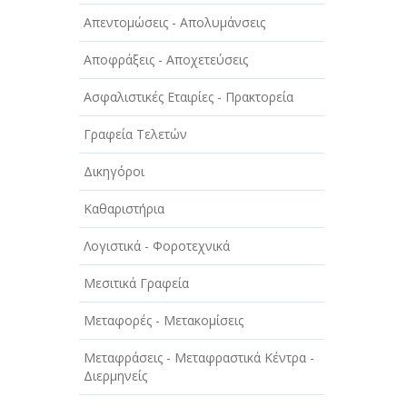
ΑΥΤΟΚΙΝΗΤΑ - ΜΗΧΑΝΕΣ - ΣΚΑΦΗ
Απεντομώσεις - Απολυμάνσεις
ΔΙΑΣΚΕΔΑΣΗ - ΨΥΧΑΓΩΓΙΑ - ΤΕΧΝΕΣ
Αποφράξεις - Αποχετεύσεις
ΔΙΑΦΗΜΙΣΗ - ΜΜΕ
Ασφαλιστικές Εταιρίες - Πρακτορεία
ΕΚΚΛΗΣΙΕΣ - ΦΙΛΑΝΘΡΩΠΙΚΑ
ΣΩΜΑΤΕΙΑ
Γραφεία Τελετών
ΕΚΠΑΙΔΕΥΣΗ - ΣΧΟΛΕΣ
Δικηγόροι
ΕΜΠΟΡΙΟ - ΕΜΠΟΡΙΚΑ ΚΑΤΑΣΤΗΜΑΤΑ
Καθαριστήρια
ΕΡΓΟΣΤΑΣΙΑ - ΒΙΟΜΗΧΑΝΙΕΣ
Λογιστικά - Φοροτεχνικά
ΞΕΝΟΔΟΧΕΙΑ - ΤΟΥΡΙΣΜΟΣ
Μεσιτικά Γραφεία
ΟΜΟΡΦΙΑ
Μεταφορές - Μετακομίσεις
ΠΑΡΟΧΗ ΥΠΗΡΕΣΙΩΝ
Μεταφράσεις - Μεταφραστικά Κέντρα -
Διερμηνείς
ΤΕΧΝΙΚΑ - ΚΑΤΑΣΚΕΥΑΣΤΙΚΑ