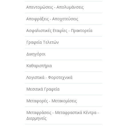
ΑΥΤΟΚΙΝΗΤΑ - ΜΗΧΑΝΕΣ - ΣΚΑΦΗ
Απεντομώσεις - Απολυμάνσεις
ΔΙΑΣΚΕΔΑΣΗ - ΨΥΧΑΓΩΓΙΑ - ΤΕΧΝΕΣ
Αποφράξεις - Αποχετεύσεις
ΔΙΑΦΗΜΙΣΗ - ΜΜΕ
Ασφαλιστικές Εταιρίες - Πρακτορεία
ΕΚΚΛΗΣΙΕΣ - ΦΙΛΑΝΘΡΩΠΙΚΑ
ΣΩΜΑΤΕΙΑ
Γραφεία Τελετών
ΕΚΠΑΙΔΕΥΣΗ - ΣΧΟΛΕΣ
Δικηγόροι
ΕΜΠΟΡΙΟ - ΕΜΠΟΡΙΚΑ ΚΑΤΑΣΤΗΜΑΤΑ
Καθαριστήρια
ΕΡΓΟΣΤΑΣΙΑ - ΒΙΟΜΗΧΑΝΙΕΣ
Λογιστικά - Φοροτεχνικά
ΞΕΝΟΔΟΧΕΙΑ - ΤΟΥΡΙΣΜΟΣ
Μεσιτικά Γραφεία
ΟΜΟΡΦΙΑ
Μεταφορές - Μετακομίσεις
ΠΑΡΟΧΗ ΥΠΗΡΕΣΙΩΝ
Μεταφράσεις - Μεταφραστικά Κέντρα -
Διερμηνείς
ΤΕΧΝΙΚΑ - ΚΑΤΑΣΚΕΥΑΣΤΙΚΑ