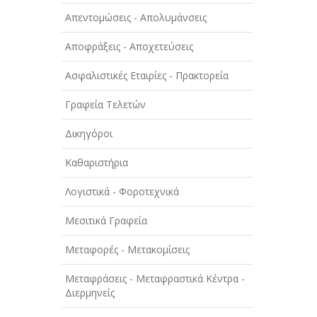
ΑΥΤΟΚΙΝΗΤΑ - ΜΗΧΑΝΕΣ - ΣΚΑΦΗ
Απεντομώσεις - Απολυμάνσεις
ΔΙΑΣΚΕΔΑΣΗ - ΨΥΧΑΓΩΓΙΑ - ΤΕΧΝΕΣ
Αποφράξεις - Αποχετεύσεις
ΔΙΑΦΗΜΙΣΗ - ΜΜΕ
Ασφαλιστικές Εταιρίες - Πρακτορεία
ΕΚΚΛΗΣΙΕΣ - ΦΙΛΑΝΘΡΩΠΙΚΑ
ΣΩΜΑΤΕΙΑ
Γραφεία Τελετών
ΕΚΠΑΙΔΕΥΣΗ - ΣΧΟΛΕΣ
Δικηγόροι
ΕΜΠΟΡΙΟ - ΕΜΠΟΡΙΚΑ ΚΑΤΑΣΤΗΜΑΤΑ
Καθαριστήρια
ΕΡΓΟΣΤΑΣΙΑ - ΒΙΟΜΗΧΑΝΙΕΣ
Λογιστικά - Φοροτεχνικά
ΞΕΝΟΔΟΧΕΙΑ - ΤΟΥΡΙΣΜΟΣ
Μεσιτικά Γραφεία
ΟΜΟΡΦΙΑ
Μεταφορές - Μετακομίσεις
ΠΑΡΟΧΗ ΥΠΗΡΕΣΙΩΝ
Μεταφράσεις - Μεταφραστικά Κέντρα -
Διερμηνείς
ΤΕΧΝΙΚΑ - ΚΑΤΑΣΚΕΥΑΣΤΙΚΑ